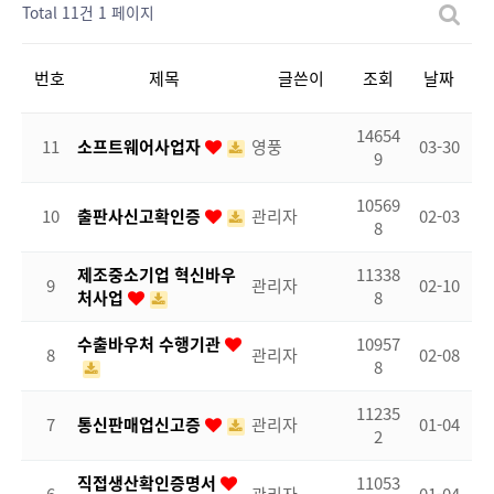
Total 11건
1 페이지
번호
제목
글쓴이
조회
날짜
14654
11
소프트웨어사업자
영풍
03-30
9
10569
10
출판사신고확인증
관리자
02-03
8
제조중소기업 혁신바우
11338
9
관리자
02-10
처사업
8
수출바우처 수행기관
10957
8
관리자
02-08
8
11235
7
통신판매업신고증
관리자
01-04
2
직접생산확인증명서
11053