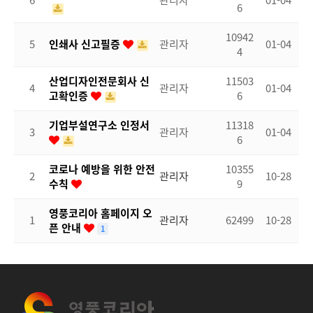
6
관리자
01-04
6
10942
5
인쇄사 신고필증
관리자
01-04
4
산업디자인전문회사 신
11503
4
관리자
01-04
고확인증
6
기업부설연구소 인정서
11318
3
관리자
01-04
6
코로나 예방을 위한 안전
10355
2
관리자
10-28
수칙
9
영풍코리아 홈페이지 오
1
관리자
62499
10-28
픈 안내
1