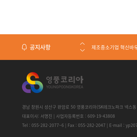
공지사항
제조중소기업 혁신바
수출바우처 수행기관
통신판매업신고증
경남 창원시 성산구 완암로 50 영풍코리아(SK테크노파크 넥스동 1
대표이사: 서명진 | 사업자등록번호 : 609-19-43808
직접생산확인증명서
Tel : 055-282-2077~6 | Fax : 055-282-2047 | E-mail : yp