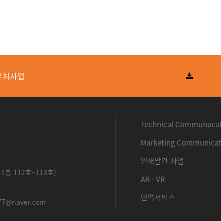
우처사업
Technical Communuca
Marketing Communicat
인쇄발간 사업
층 112호~113호)
AR · VR
번역서비스
2077@naver.com