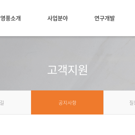
영풍소개
사업분야
연구개발
고객지원
길
공지사항
질