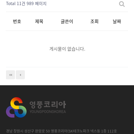
Total 11건
989 페이지
번호
제목
글쓴이
조회
날짜
게시물이 없습니다.
경남 창원시 성산구 완암로 50 영풍코리아(SK테크노파크 넥스동 1층 112호