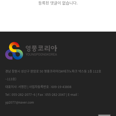
등록된 댓글이 없습니다.
경남 창원시 성산구 완암로 50 영풍코리아(SK테크노파크 넥스동 1층 112호
~113호)
대표이사: 서명진 | 사업자등록번호 : 609-19-43808
Tel : 055-282-2077~6 | Fax : 055-282-2047 | E-mail :
yp2077@naver.com