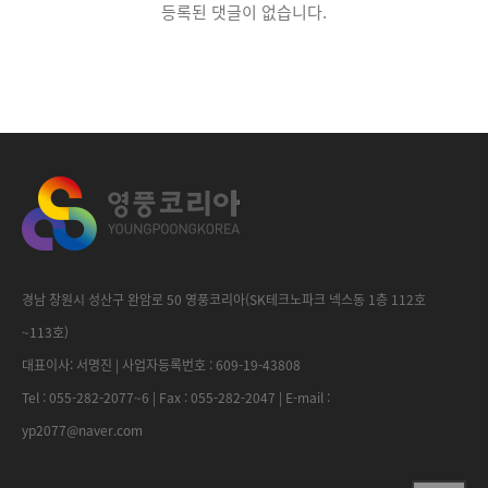
등록된 댓글이 없습니다.
경남 창원시 성산구 완암로 50 영풍코리아(SK테크노파크 넥스동 1층 112호
~113호)
대표이사: 서명진 | 사업자등록번호 : 609-19-43808
Tel : 055-282-2077~6 | Fax : 055-282-2047 | E-mail :
yp2077@naver.com