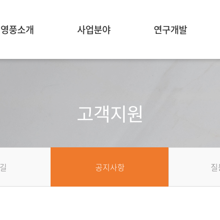
영풍소개
사업분야
연구개발
고객지원
길
공지사항
질