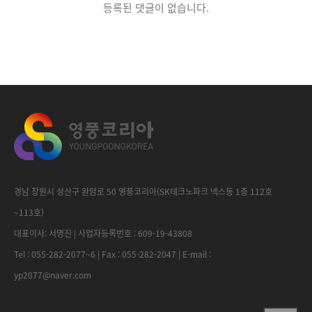
등록된 댓글이 없습니다.
경남 창원시 성산구 완암로 50 영풍코리아(SK테크노파크 넥스동 1층 112호
~113호)
대표이사: 서명진 | 사업자등록번호 : 609-19-43808
Tel : 055-282-2077~6 | Fax : 055-282-2047 | E-mail :
yp2077@naver.com