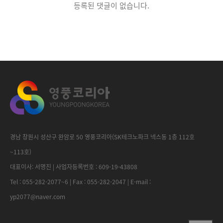
등록된 댓글이 없습니다.
경남 창원시 성산구 완암로 50 영풍코리아(SK테크노파크 넥스동 1층 112호
~113호)
대표이사: 서명진 | 사업자등록번호 : 609-19-43808
Tel : 055-282-2077~6 | Fax : 055-282-2047 | E-mail :
yp2077@naver.com