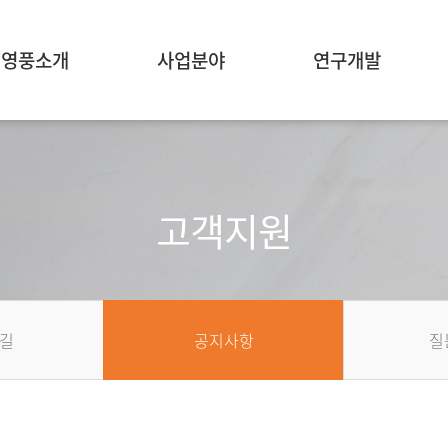
영풍소개
사업분야
연구개발
고객지원
길
공지사항
질