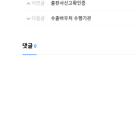
이전글
출판사신고확인증
다음글
수출바우처 수행기관
댓글
0