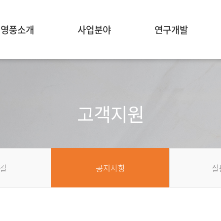
영풍소개
사업분야
연구개발
고객지원
길
공지사항
질