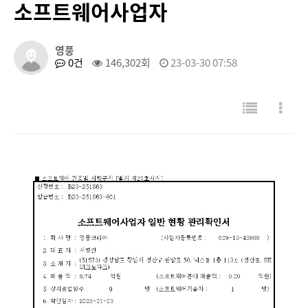
소프트웨어사업자
영풍
0건
146,302회
23-03-30 07:58