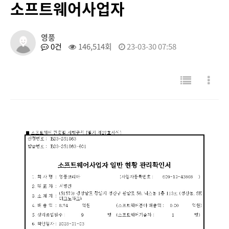
소프트웨어사업자
영풍
0건
146,514회
23-03-30 07:58