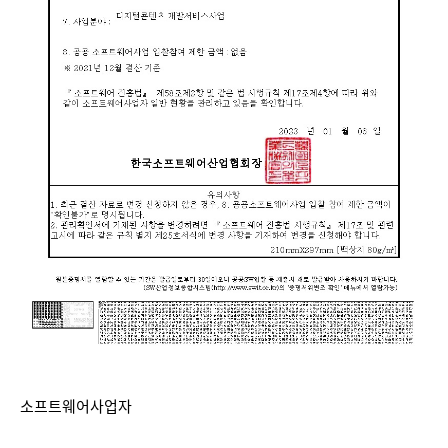
소프트웨어사업자