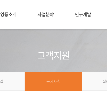
영풍소개
사업분야
연구개발
고객지원
길
공지사항
질