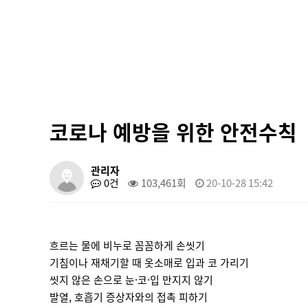
코로나 예방을 위한 안전수칙
관리자
0건
103,461회
20-10-28 15:42
흐르는 물에 비누로 꼼꼼하게 손씻기
기침이나 재채기할 때 옷소매로 입과 코 가리기
씻지 않은 손으로 눈·코·입 만지지 않기
발열, 호흡기 증상자와의 접촉 피하기