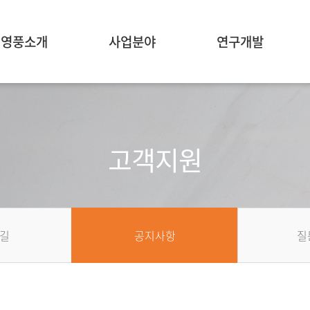
영풍소개
사업분야
연구개발
고객지원
길
공지사항
질