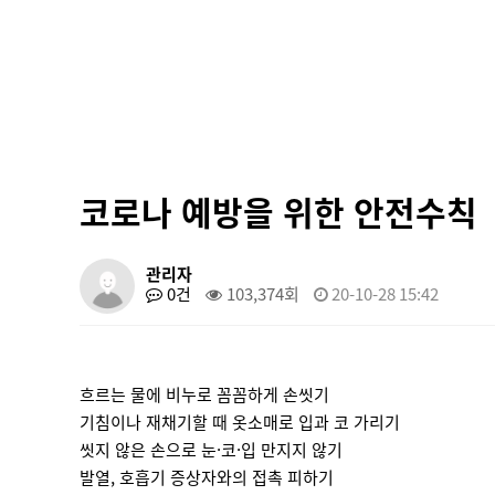
코로나 예방을 위한 안전수칙
관리자
0건
103,374회
20-10-28 15:42
흐르는 물에 비누로 꼼꼼하게 손씻기
기침이나 재채기할 때 옷소매로 입과 코 가리기
씻지 않은 손으로 눈·코·입 만지지 않기
발열, 호흡기 증상자와의 접촉 피하기