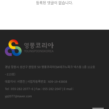
등록된 댓글이 없습니다.
경남 창원시 성산구 완암로 50 영풍코리아(SK테크노파크 넥스동 1층 112호
~113호)
대표이사: 서명진 | 사업자등록번호 : 609-19-43808
Tel : 055-282-2077~6 | Fax : 055-282-2047 | E-mail :
yp2077@naver.com