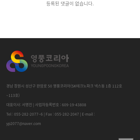
등록된 댓글이 없습니다.
경남 창원시 성산구 완암로 50 영풍코리아(SK테크노파크 넥스동 1층 112호
~113호)
대표이사: 서명진 | 사업자등록번호 : 609-19-43808
Tel : 055-282-2077~6 | Fax : 055-282-2047 | E-mail :
yp2077@naver.com