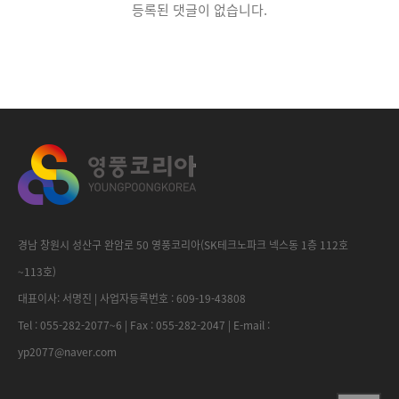
등록된 댓글이 없습니다.
경남 창원시 성산구 완암로 50 영풍코리아(SK테크노파크 넥스동 1층 112호
~113호)
대표이사: 서명진 | 사업자등록번호 : 609-19-43808
Tel : 055-282-2077~6 | Fax : 055-282-2047 | E-mail :
yp2077@naver.com