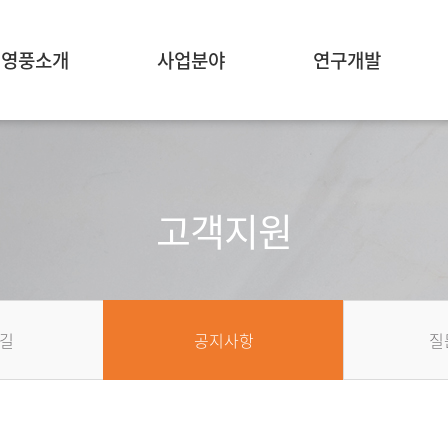
영풍소개
사업분야
연구개발
고객지원
길
공지사항
질