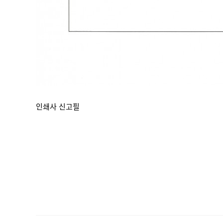
인쇄사 신고필