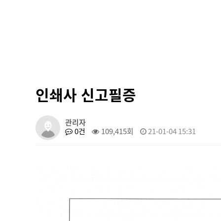
인쇄사 신고필증
관리자
0건
109,415회
21-01-04 15:31