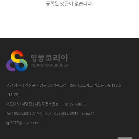
등록된 댓글이 없습니다.
경남 창원시 성산구 완암로 50 영풍코리아(SK테크노파크 넥스동 1층 112호
~113호)
대표이사: 서명진 | 사업자등록번호 : 609-19-43808
Tel : 055-282-2077~6 | Fax : 055-282-2047 | E-mail :
yp2077@naver.com