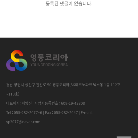
등록된 댓글이 없습니다.
경남 창원시 성산구 완암로 50 영풍코리아(SK테크노파크 넥스동 1층 112호
~113호)
대표이사: 서명진 | 사업자등록번호 : 609-19-43808
Tel : 055-282-2077~6 | Fax : 055-282-2047 | E-mail :
yp2077@naver.com