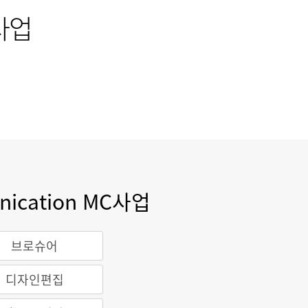
C사업
nication MC사업
브로슈어
디자인편집