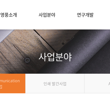
영풍소개
사업분야
연구개발
사업분야
munication
인쇄 발간사업
업