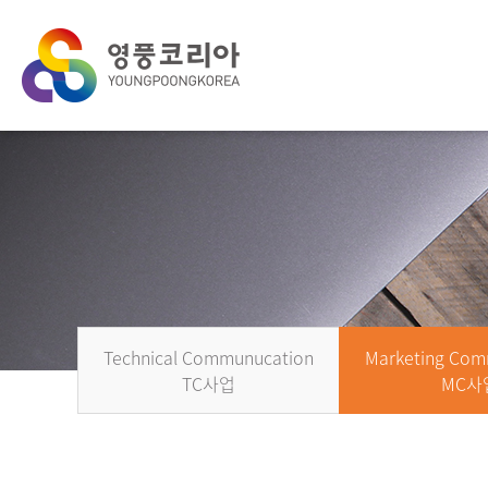
Technical Communucation
Marketing Com
TC사업
MC사