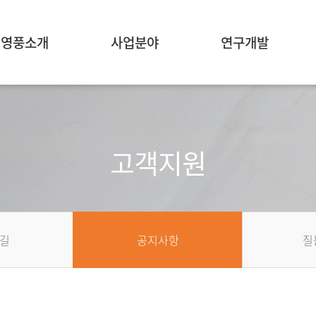
영풍소개
사업분야
연구개발
고객지원
길
공지사항
질