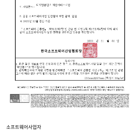
소프트웨어사업자