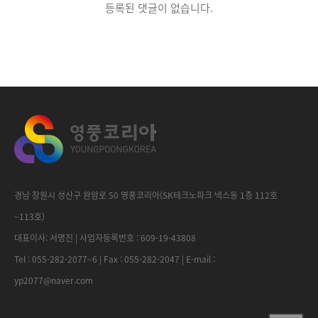
등록된 댓글이 없습니다.
경남 창원시 성산구 완암로 50 영풍코리아(SK테크노파크 넥스동 1층 112호
~113호)
대표이사: 서명진 | 사업자등록번호 : 609-19-43808
Tel : 055-282-2077~6 | Fax : 055-282-2047 | E-mail :
yp2077@naver.com