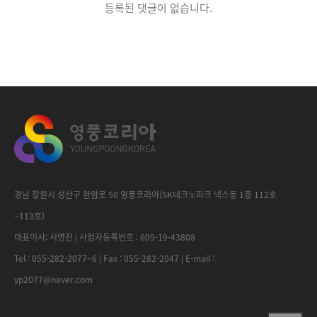
등록된 댓글이 없습니다.
경남 창원시 성산구 완암로 50 영풍코리아(SK테크노파크 넥스동 1층 112호
~113호)
대표이사: 서명진 | 사업자등록번호 : 609-19-43808
Tel : 055-282-2077~6 | Fax : 055-282-2047 | E-mail :
yp2077@naver.com